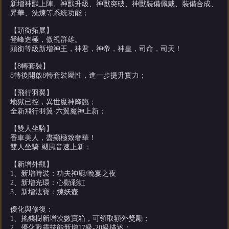
新增神獸上陣、神獸升級、神獸突破、神獸裝備佩戴、裝備合成、
昇華、洗煉等系統功能；
【頭銜拓展】
登峰造極，傲視群雄。
頭銜等級新增神王，神君，神帝，神皇，司命，司天！
【8轉套裝】
8轉後開啟8轉套裝屬性，進一步提升實力；
【飛行羽翼】
地獄已控，異世魔神降臨；
全新飛行羽翼·六翼魔神上新；
【雙人坐騎】
香車美人，盡顯極致奢華！
雙人坐騎·颶風音速上新；
【新增外觀】
1、新增時裝：功夫神廚/晚宴之夜
2、新增光環：心動彩虹
3、新增法寶：煉妖壺
優化與修復：
1、搖錢樹新增次數寶箱，可領取額外獎勵；
2、優化戰靈技能新增17級-20級描述；