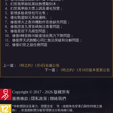
3、幻世風華錄拓展紋飾獎勵到木；
4、幻世風華錄大獎上調及優化預覽；
5、新增多餘表情包可出售；
6、優化戰靈歸元系統邏輯。；
7、修復煙火之夜待機動作音效缺失問題；
8、修復證道九霄首碼無法查看問題；
9、修復星宿下凡模型問題；
10、修復6轉首飾30級後強化戰力下降問題；
11、修復齊天武飾醫心同仁無法突破和分解問題；
12、修復幻世之巔任務問題
上一篇：
《時之約》1月4日合服公告
下一篇：
《時之約》1月18日版本更新公告
Copyright © 2017 - 2026 版權所有
服務條款
|
隱私政策
|
聯絡我們
*本軟體因涉及暴力、戀愛交友 、性（遊戲角色穿著凸顯性特徵之服
飾），依遊戲軟體分級管理辦法分類為輔12級。