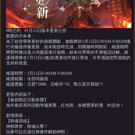
#時之約 #1月12日版本更新公告
親愛的天命者：
為了給您帶來更好的遊戲體驗，遊戲將於1月12日6:00AM-9:00AM進
行伺服器停服更新，如未能按時完成，則開服時間順延；維護期間
將暫時無法進入伺服器進行遊戲，給各位帶來的不便敬請諒解。維
護補償會在1月12日24點前透過信件進行發放，非常感謝您對遊戲的
支持和喜愛。
維護時間：1月12日6:00AM-9:00AM
維護範圍：全部伺服器
維護獎勵：元寶*2888、召喚符*10、戰力直升寶箱*1
更新內容如下：
【春節限定活動來襲】
兔年春節系列活動準備來襲，紅包雨，各種豐厚好禮。約定你！
新增系統：
【附魂系統】
神獸降世，附魂出擊！
玩家可以完成任務條件解鎖神獸；