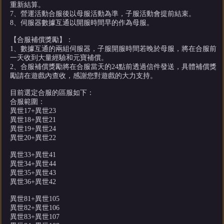
重新結算。
7、營運活動合服後以母服活動為準，子服活動會提前結束。
8、伺服器數據互通以開服時間早的作為母服。
【合服補償獎勵】：
1、數據互通的兩組伺服器，子服開服時間若晚於母服，將在合服前
一天收到大量經驗和元寶補償。
2、合服補償獎勵將在合服當天的24點前透過信件發送，具體補償獎
勵請在遊戲內查收，感謝您對遊戲的大力支持。
目前選定合服的區服如下：
合服範圍：
異世17+異世23
異世18+異世21
異世19+異世24
異世20+異世22
異世33+異世41
異世34+異世44
異世35+異世43
異世36+異世42
異世81+異世105
異世82+異世106
異世83+異世107