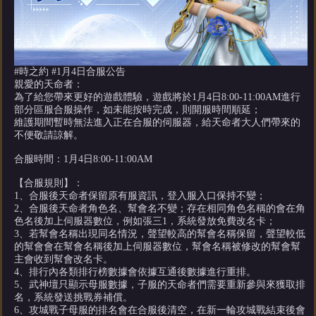
#時之約 #1月4日合服公告
親愛的天命者：
為了給您帶來更好的遊戲體驗，遊戲將於1月4日8:00-11:00AM進行
部分區服合服操作，如未能按時完成，則開服時間順延；
維護期間暫時無法進入正在合服的伺服器，給天命者大人們帶來的
不便敬請諒解。
合服時間：1月4日8:00-11:00AM
【合服規則】：
1、合服後天命者保留原有服資訊，登入服入口保持不變；
2、合服後天命者角色名、幫會名不變；存在相同角色名稱的會在角
色名後加上伺服器數位，例如張三1，系統發放免費改名卡；
3、若幫會名稱出現同名情況，聲望較高的幫會名稱保留，聲望較低
的幫會會在幫會名稱後加上伺服器數位，幫會名稱被修改的幫會幫
主會收到幫會改名卡。
4、排行內各類排行榜數據會依據互通後數據進行重排。
5、武神壇只顯示母服數據，子服的天命者們需要重新參與來獲取排
名，系統發送挑戰券補償。
6、攻城戰子母服的排名會在合服後清空，在新一輪攻城戰結束後會