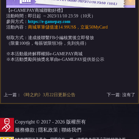
【e-GAMEPAY商城聯動好禮】
活動時間：即日起 ~ 2023/11/10 23:59（10天）
參與方式：
https://e-gamepay.com
活動內容：
商城單筆儲值達14.99US$，立返50MyCard
領取方式：達成後聯繫FB小編核實後立即發放
（限量100份，每賬號限領3份，先到先得）
※本活動最終解釋權歸e-GAMEPAY商城
※本活動獎勵與抽獎名單由e-GAMEPAY提供並公示
上一篇：
《時之約》3月22日更新公告
下一篇: 沒有了
Copyright © 2017 - 2026 版權所有
服務條款
|
隱私政策
|
聯絡我們