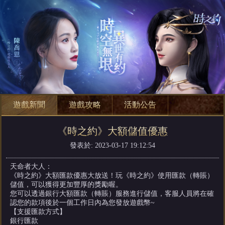
遊戲新聞
遊戲攻略
活動公告
《時之約》大額儲值優惠
發表於: 2023-03-17 19:12:54
天命者大人：
《時之約》大額匯款優惠大放送！玩《時之約》使用匯款（轉賬）
儲值，可以獲得更加豐厚的獎勵喔。
您可以透過銀行大額匯款（轉賬）服務進行儲值，客服人員將在確
認您的款項後於一個工作日內為您發放遊戲幣~
【支援匯款方式】
銀行匯款