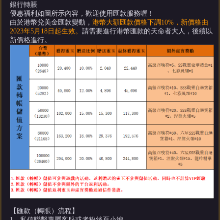
銀行轉賬
優惠福利如圖所示內容，歡迎使用匯款服務喔！
由於港幣兌美金匯款變動，
港幣大額匯款價格下調10%，新價格由
2023年5月18日起生效。
請需要進行港幣匯款的天命者大人，後續以
新價格進行。
【匯款（轉賬）流程】
1、私信聯繫專屬客服或者粉絲頁小編