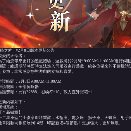
#時之約 #2月8日版本更新公告
親愛的天命者：
為了給您帶來更好的遊戲體驗，遊戲將於2月8日9:00AM-11:00AM進
順延；維護期間將暫時無法進入伺服器進行遊戲，給各位帶來的不便敬請諒
行發放，非常感謝您對遊戲的支持和喜愛。
維護時間：2月8日9:00AM-11:00AM
維護範圍：全部伺服器
維護獎勵：元寶*2888、召喚符*10、戰力直升寶箱*1
更新內容如下：
新增系統：
【全新徽章】
十二星座聖鬥士徽章即將重聚，水瓶座、處女座、獅子座、天蠍座、射手
徽章階數同步拓展到14階，印記新增4個節點！更加強大，更加無敵。