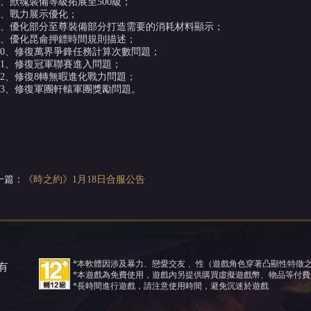
6、獸魂裝備等級拓展至500級；
7、戰力展示優化；
8、優化部分至尊裝備部分打造需要的消耗材料顯示；
9、優化昆侖押鏢時間規則描述；
10、修復萬界爭鋒任務計算次數問題；
11、修復冠軍聯賽進入問題；
12、修復8轉無暇進化戰力問題；
13、修復軍團軒轅軍團獎勵問題。
一篇：
《時之約》1月18日合服公告
*本軟體因涉及暴力、戀愛交友 、性（遊戲角色穿著凸顯性特徵
所有
*本遊戲為免費使用，遊戲內另提供購買虛擬遊戲幣、物品等付費
*長時間進行遊戲，請注意使用時間，避免沉迷於遊戲