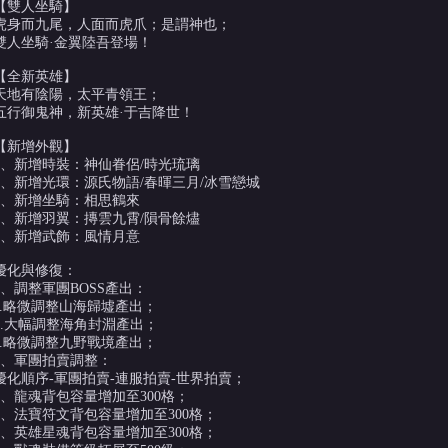
【雙人坐騎】
虎身而九尾，人面而虎爪；是謂神也；
雙人坐騎·金翼陸吾登場！
【全新英雄】
天地有陰陽，太平青領王；
五行御鬼神，新英雄·于吉降世！
【新增外觀】
1、新增時裝：神仙眷侶/時光琉璃
2、新增光環：源氏物語/春暉三月/冰雪戀城
3、新增坐騎：相思鶴來
4、新增羽翼：摶雲九霄/隕骨餘燼
5、新增武飾：風情月意
優化與修復：
1、調整軍團BOSS產出：
a.略微調整山海歸墟產出；
b.大幅調整海角封淵產出；
c.略微調整九野戰境產出；
2、軍團拍賣調整：
優化順序-軍團拍賣-連服拍賣-世界拍賣；
3、龍魂背包容量增加至300格；
4、法寶符文背包容量增加至300格；
5、英雄星魂背包容量增加至300格；