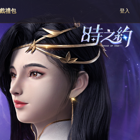
戲禮包
登入