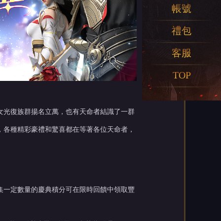
帳號
禮包
客服
TOP
女光復族群揚名立萬，也有天命者結識了一群
，各種精彩豪禮和驚喜都在等著各位天命者，
集一定數量的慶典積分可在限時回饋中領取豐