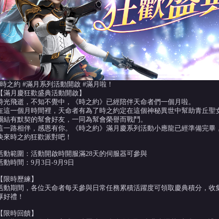
#時之約 #滿月系列活動開啟 #滿月啦！
【滿月慶狂歡盛典活動開啟】
時光飛逝，不知不覺中，《時之約》已經陪伴天命者們一個月啦。
在這一個月時間裡，天命者有為了時之約定在這個神秘異世中幫助青丘聖
團結有默契的幫會好友，一同為幫會榮譽而戰鬥。
這一路相伴，感恩有你。《時之約》滿月慶系列活動小應龍已經準備完畢
快來時之約狂歡派對吧！
活動範圍：活動開啟時開服滿28天的伺服器可參與
活動時間：9月3日-9月9日
【限時歷練】
活動期間，各位天命者每天參與日常任務累積活躍度可領取慶典積分，收
厚好禮！
【限時回饋】