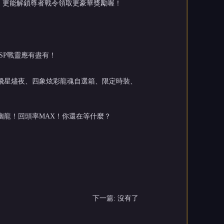
，更能解鎖尊者戰令領取更豪華獎勵喔！
SP戰靈應有盡有！
·飛星燼夜、四象炫彩龍魂自選箱、限定時裝、
幽龍！回頭率MAX！你還在等什麼？
下一篇: 沒有了