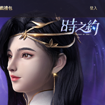
戲禮包
登入