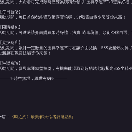
活動期間，天命者可完成限時歷練累積積分領取“慶典幸運草”和豐厚好禮
【每日首儲】
活動期間，每日首儲都能獲取驚喜寶箱喔，SP戰靈白帝少昊等你來贏！
【限購禮包】
活動期間，可透過該介面購買限時好禮，法寶·逍遙葫蘆、頭銜令牌自選、
【兌換商店】
活動期間，累計一定數量的慶典幸運草可在該介面兌換，SSS級超炫羽翼
全新超強戰靈技能等你來領！
【琳瑯奇珍】
活動期間，參與幸運轉盤抽獎，有機率能獲取到超酷炫七彩紫光SSS坐騎·
———✨時空無垠，異世有約✨———
一篇：
《時之約》最美/帥天命者評選活動