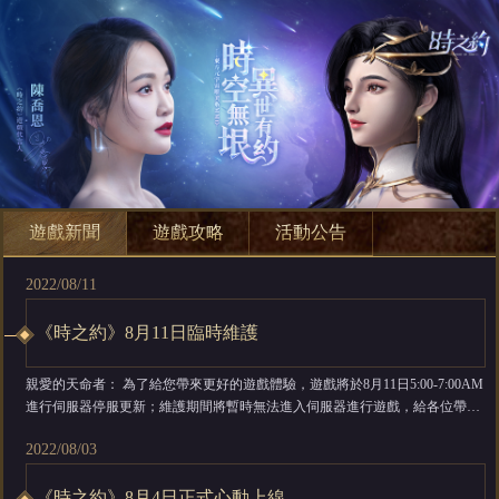
遊戲新聞
遊戲攻略
活動公告
2022/08/11
《時之約》8月11日臨時維護
親愛的天命者： 為了給您帶來更好的遊戲體驗，遊戲將於8月11日5:00-7:00AM
進行伺服器停服更新；維護期間將暫時無法進入伺服器進行遊戲，給各位帶來
的不便敬請諒解。維護補償會在8月11日24點前通過郵件進行發放，非常感謝
2022/08/03
您對遊戲的支持和喜愛。 維護時8月11日5:00-7:00AM 維護範圍：異世S69-S異
世148 補償獎勵：元寶*666、召喚符*3、中級生命果實*...
《時之約》8月4日正式心動上線