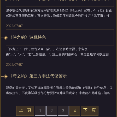
易亨數位代理發行的東方元宇宙唯美系 MMO《時之約》宣布，今（12）日正
式開啟事前預約活動；官方表示，遊戲深度圍繞當今熱門技術「元宇宙」打造
全新東方元宇宙 MMO 體驗。現在登入頁面參與預約，將有機會獲得各種實體
2022/07/07
及虛擬獎品。 豐富世界觀，感受東方元宇宙的魅力 ...
《時之約》遊戲特色
「四方上下曰宇，往古來今曰宙」。在這個時空裡，宇宙便
由“天”、“人”、“玄”三界組成。 守護三界的幻靈神石，其歷史最早可以追溯到
混沌時期，傳聞由上古原神以自身意志煉製而成，可連接時空裂隙、自由穿越
2022/07/07
於各宇宙。相安千萬年之後，神石之力開始崩壞。危急之刻，神石帶來了異世
界的呼喚，祈求給她們帶來光明和希望。 時空無垠，異世有約。天命者，來奔
赴這...
《時之約》第三方非法代儲警示
親愛的天命者，某些不肖詐騙業者在遊戲內發佈遊戲幣（代購）欺詐信息，以
虛假折扣、不實承諾吸引部分想要快速升級的玩家； 小應龍在此呼籲，請各位
千萬不要相信，這是一個騙局！ ◆不當行為的後果：如果輕信遊戲內代儲等欺
詐信息，透過代儲而導致涉及詐騙案件，將有可能落為詐騙、盜刷記者團的銷
帳帳戶，從而導致自身權益受損； ◆使用非法代儲、不正當...
上一頁
下一頁
1
2
3
4