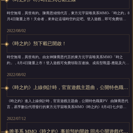
時空無垠，異世有約。陳喬恩傾情代言，東方元宇宙唯美系MMO-「時之約」8
月4日隆重上市！天命者，來奔赴這場時空約定吧。登入遊戲，即可免費領取
百連抽和成長型戰靈-應龍！「時之約」邀你穿越時空，來一場異世之旅！
2022/08/02
慶祝上線，我們已為各位天命者準備了精彩的開服活動！ 同時，非常感謝超
過100萬天命者的預約與期待，為了...
《時之約》預下載已開啟！
時空無垠，異世有約。由女神陳喬恩代言的東方元宇宙唯美系MMO「時之
約」，8月4日隆重上市！登入遊戲可免費領取百連抽、成長型戰靈-應龍及六星
SSS戰靈自選！ 「時之約」於2022年8月3日0點提前開始預先下載，並定於
2022/08/02
2022年8月4日上午10點正式開服，8月4日開服後方可進入遊戲，我們已為各位
準備了精彩的開服活動！ 同時，非常感謝超過100萬天命者的預約與期...
《時之約》上線倒計時，官宣遊戲主題曲，公開特色職業PV
《時之約》進入上線倒計時，官宣遊戲主題曲，公開特色職業PV 由陳喬恩代
言，易亨數位代理發行的東方元宇宙唯美系MMO《時之約》8月4日七夕節即
將上線，新生代歌手陳瑽與二十一度男高音歌手于浩威共同演唱遊戲主題曲
2022/07/12
《時之約定》，同步公開特色職業PV；目前遊戲預約已突破100萬，解鎖多項
實體獎勵抽獎名額，感興趣的讀者可以點擊鏈接前往預約。 ...
唯美系 MMO《時之約》事前預約開啟 同步公開遊戲代言人